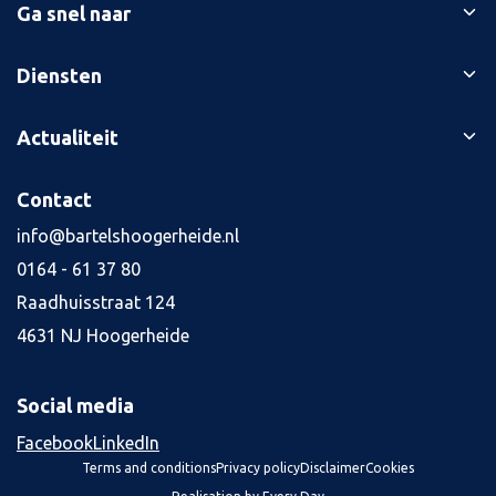
Ga snel naar
Ons verhaal
Diensten
Branches
Bedrijfsopvolging
Actualiteit
Succesverhalen
Belastingaangiften
Contact
Blog
Contact
Boekhouding
Kennisbank
Kredietaanvraag
info@bartelshoogerheide.nl
Vacatures
4
0164 - 61 37 80
Jaarrekening
Raadhuisstraat 124
Salarisadministratie
4631 NJ Hoogerheide
Tax planning
Alle diensten
Social media
Facebook
LinkedIn
Terms and conditions
Privacy policy
Disclaimer
Cookies