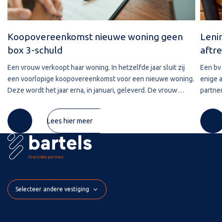
Koopovereenkomst nieuwe woning geen
Leni
box 3-schuld
aftre
Een vrouw verkoopt haar woning. In hetzelfde jaar sluit zij
Een bv 
een voorlopige koopovereenkomst voor een nieuwe woning.
enige 
Deze wordt het jaar erna, in januari, geleverd. De vrouw
partner
maakt de koopsom in januari in drie delen over naar de
2020 w
derdengeldrekening van
betref
Lees hier meer
Selecteer andere vestiging