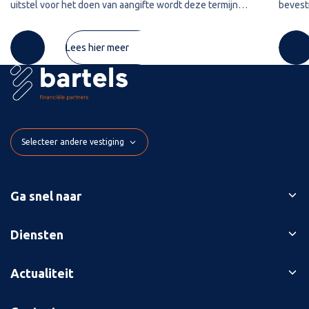
uitstel voor het doen van aangifte wordt deze termijn
bevest
verlengd met het verleende uitstel. De inspecteur stelt dat
Exchan
hij een
inspect
Lees hier meer
Selecteer andere vestiging
Ga snel naar
Ons verhaal
Diensten
Branches
Bedrijfsopvolging
Actualiteit
Succesverhalen
Belastingaangiften
Contact
Blog