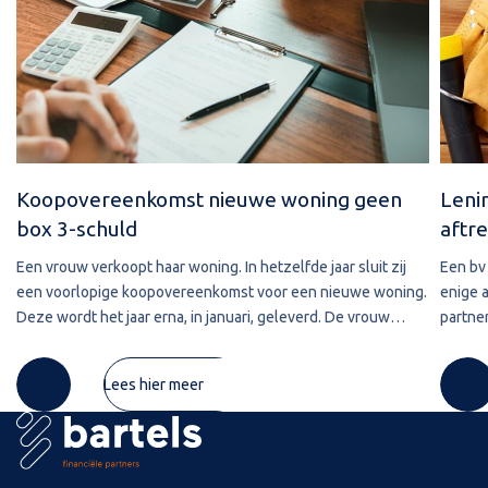
Koopovereenkomst nieuwe woning geen
Leni
box 3-schuld
aftre
Een vrouw verkoopt haar woning. In hetzelfde jaar sluit zij
Een bv 
een voorlopige koopovereenkomst voor een nieuwe woning.
enige 
Deze wordt het jaar erna, in januari, geleverd. De vrouw
partner
maakt de koopsom in januari in drie delen over naar de
2020 w
derdengeldrekening van
betref
Lees hier meer