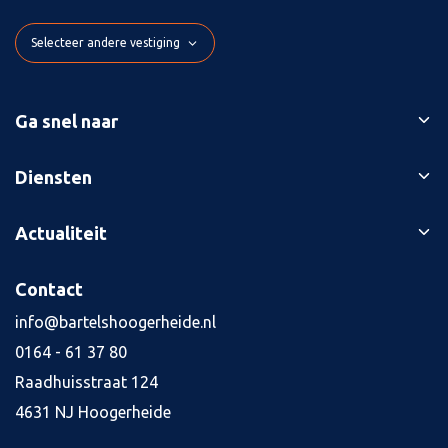
Selecteer andere vestiging
Ga snel naar
Ons verhaal
Diensten
Branches
Bedrijfsopvolging
Actualiteit
Succesverhalen
Belastingaangiften
Contact
Blog
Contact
Boekhouding
Kennisbank
Kredietaanvraag
info@bartelshoogerheide.nl
Vacatures
4
0164 - 61 37 80
Jaarrekening
Raadhuisstraat 124
Salarisadministratie
4631 NJ Hoogerheide
Tax planning