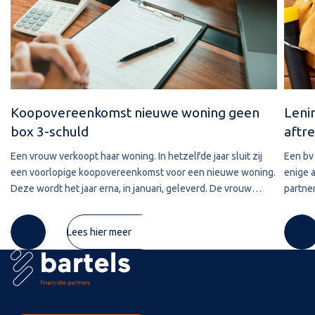
Koopovereenkomst nieuwe woning geen
Leni
box 3-schuld
aftre
Een vrouw verkoopt haar woning. In hetzelfde jaar sluit zij
Een bv 
een voorlopige koopovereenkomst voor een nieuwe woning.
enige 
Deze wordt het jaar erna, in januari, geleverd. De vrouw
partner
maakt de koopsom in januari in drie delen over naar de
2020 w
derdengeldrekening van
betref
Lees hier meer