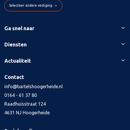
Selecteer andere vestiging
Ga snel naar
Ons verhaal
Diensten
Branches
Bedrijfsopvolging
Actualiteit
Succesverhalen
Belastingaangiften
Contact
Blog
Contact
Boekhouding
Kennisbank
Kredietaanvraag
info@bartelshoogerheide.nl
Vacatures
4
0164 - 61 37 80
Jaarrekening
Raadhuisstraat 124
Salarisadministratie
4631 NJ Hoogerheide
Tax planning
Alle diensten