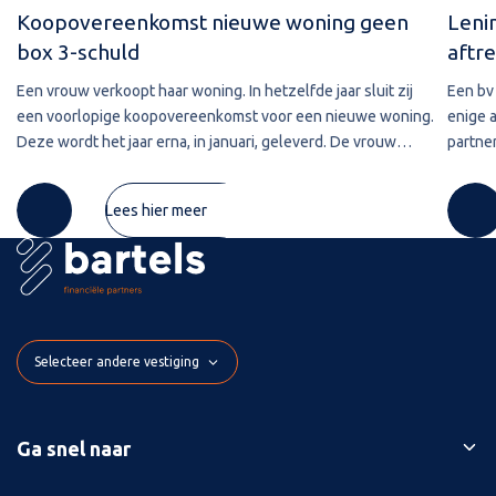
Koopovereenkomst nieuwe woning geen
Leni
box 3-schuld
aftre
Een vrouw verkoopt haar woning. In hetzelfde jaar sluit zij
Een bv 
een voorlopige koopovereenkomst voor een nieuwe woning.
enige 
Deze wordt het jaar erna, in januari, geleverd. De vrouw
partner
maakt de koopsom in januari in drie delen over naar de
2020 w
derdengeldrekening van
betref
Lees hier meer
Selecteer andere vestiging
Ga snel naar