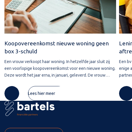
Koopovereenkomst nieuwe woning geen
Leni
box 3-schuld
aftre
Een vrouw verkoopt haar woning. In hetzelfde jaar sluit zij
Een bv 
een voorlopige koopovereenkomst voor een nieuwe woning.
enige 
Deze wordt het jaar erna, in januari, geleverd. De vrouw
partner
maakt de koopsom in januari in drie delen over naar de
2020 w
derdengeldrekening van
betref
Lees hier meer