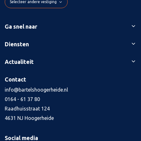
Selecteer andere vestiging
Ga snel naar
Ons verhaal
Diensten
Branches
Bedrijfsopvolging
Actualiteit
Succesverhalen
Belastingaangiften
Contact
Blog
Contact
Boekhouding
Kennisbank
Kredietaanvraag
info@bartelshoogerheide.nl
Vacatures
4
0164 - 61 37 80
Jaarrekening
Raadhuisstraat 124
Salarisadministratie
4631 NJ Hoogerheide
Tax planning
Alle diensten
Social media