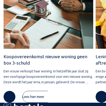
Koopovereenkomst nieuwe woning geen
Leni
box 3-schuld
aftre
Een vrouw verkoopt haar woning. In hetzelfde jaar sluit zij
Een bv 
een voorlopige koopovereenkomst voor een nieuwe woning.
enige 
Deze wordt het jaar erna, in januari, geleverd. De vrouw
partner
maakt de koopsom in januari in drie delen over naar de
2020 w
derdengeldrekening van
betref
Lees hier meer