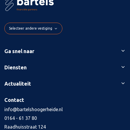
Selecteer andere vestiging
Ga snel naar
Ons verhaal
Diensten
Branches
Bedrijfsopvolging
Actualiteit
Succesverhalen
Belastingaangiften
Contact
Blog
Contact
Boekhouding
Kennisbank
Kredietaanvraag
info@bartelshoogerheide.nl
Vacatures
4
0164 - 61 37 80
Jaarrekening
Raadhuisstraat 124
Salarisadministratie