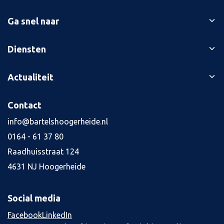
Ga snel naar
Ons verhaal
Diensten
Branches
Bedrijfsopvolging
Actualiteit
Succesverhalen
Belastingaangiften
Contact
Blog
Contact
Boekhouding
Kennisbank
Kredietaanvraag
info@bartelshoogerheide.nl
Vacatures
4
0164 - 61 37 80
Jaarrekening
Raadhuisstraat 124
Salarisadministratie
4631 NJ Hoogerheide
Tax planning
Alle diensten
Social media
Facebook
LinkedIn