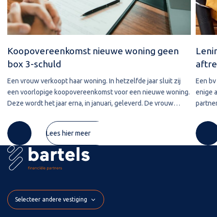
Koopovereenkomst nieuwe woning geen
Leni
box 3-schuld
aftre
Een vrouw verkoopt haar woning. In hetzelfde jaar sluit zij
Een bv 
een voorlopige koopovereenkomst voor een nieuwe woning.
enige 
Deze wordt het jaar erna, in januari, geleverd. De vrouw
partner
maakt de koopsom in januari in drie delen over naar de
2020 w
derdengeldrekening van
betref
Lees hier meer
Selecteer andere vestiging