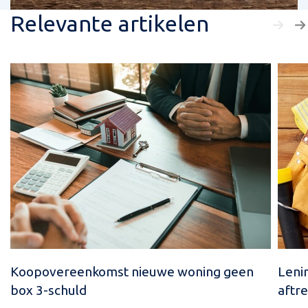
Relevante artikelen
Koopovereenkomst nieuwe woning geen
Leni
box 3-schuld
aftre