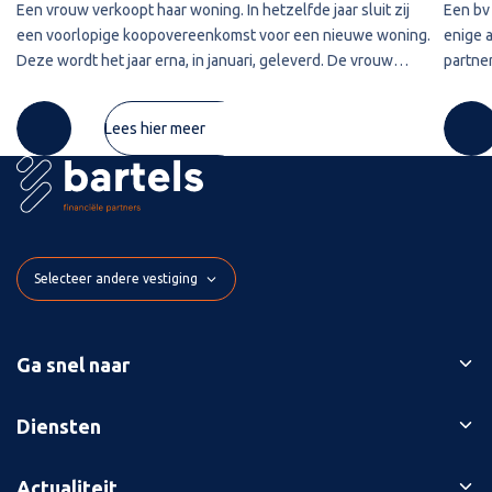
Een vrouw verkoopt haar woning. In hetzelfde jaar sluit zij
Een bv 
een voorlopige koopovereenkomst voor een nieuwe woning.
enige 
Deze wordt het jaar erna, in januari, geleverd. De vrouw
partner
maakt de koopsom in januari in drie delen over naar de
2020 w
derdengeldrekening van
betref
Lees hier meer
Selecteer andere vestiging
Ga snel naar
Ons verhaal
Diensten
Branches
Bedrijfsopvolging
Actualiteit
Succesverhalen