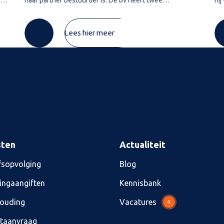
ver
vorderingen die zij in 2020 wil afwaarderen. De eerste
Lu
vordering van ruim € 74.000 betreft de
pre
Lees hier meer
sten
Actualiteit
fsopvolging
Blog
ingaangiften
Kennisbank
ouding
Vacatures
4
etaanvraag