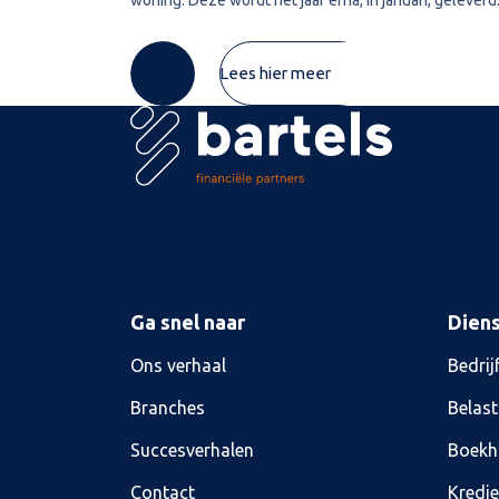
De vrouw maakt de koopsom in januari in drie delen o
naar de derdengeldrekening van
Lees hier meer
Ga snel naar
Dien
Ons verhaal
Bedrij
Branches
Belast
Succesverhalen
Boekh
Contact
Kredi