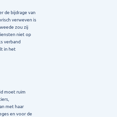
er de bijdrage van
orisch verweven is
tweede zou zij
iensten niet op
ks verband
t in het
id moet ruim
iers,
an met haar
eges en voor de