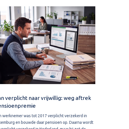
n verplicht naar vrijwillig: weg aftrek
Navorderin
ensioenpremie
aanslag
n werknemer was tot 2017 verplicht verzekerd in
De bevoegdhe
xemburg en bouwde daar pensioen op. Daarna wordt
leggen vervalt
 verplicht verzekerd in Nederland, maar hij zet de
belastingschul