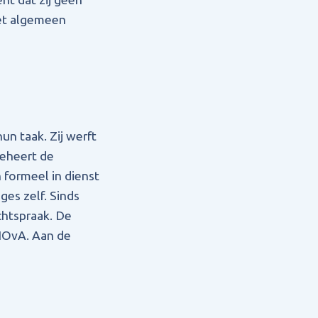
het algemeen
un taak. Zij werft
beheert de
n formeel in dienst
es zelf. Sinds
chtspraak. De
 NOvA. Aan de