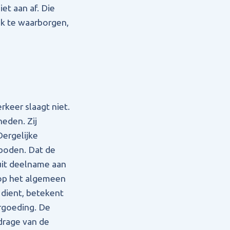
et aan af. Die
ak te waarborgen,
keer slaagt niet.
eden. Zij
Dergelijke
boden. Dat de
luit deelname aan
 op het algemeen
 dient, betekent
ergoeding. De
jdrage van de