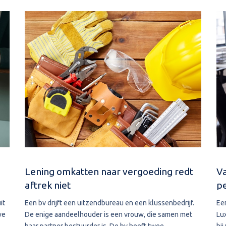
Lening omkatten naar vergoeding redt
Va
aftrek niet
p
it
Een bv drijft een uitzendbureau en een klussenbedrijf.
Ee
we
De enige aandeelhouder is een vrouw, die samen met
Lu
.
haar partner bestuurder is. De bv heeft twee
hij