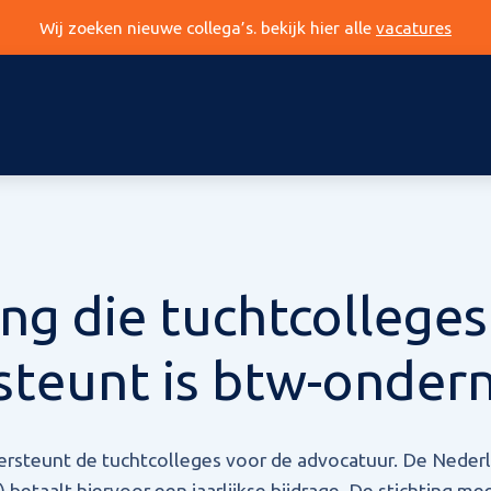
Wij zoeken nieuwe collega’s. bekijk hier alle
vacatures
ing die tuchtcolleges
steunt is btw-onder
ersteunt de tuchtcolleges voor de advocatuur. De Neder
etaalt hiervoor een jaarlijkse bijdrage. De stichting mee