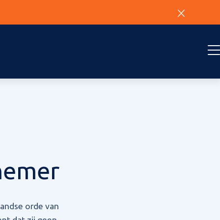
nemer
landse orde van
nt dat zij geen