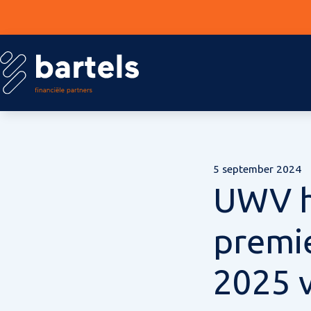
5 september 2024
UWV h
premi
2025 