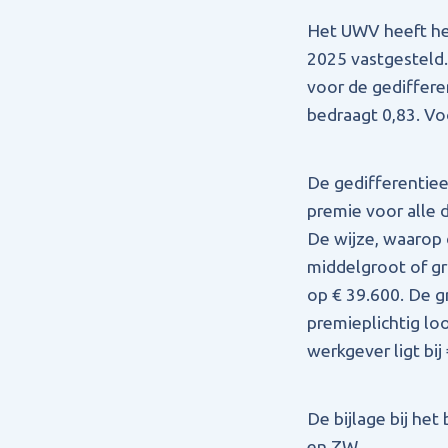
Het UWV heeft he
2025 vastgesteld.
voor de gediffer
bedraagt 0,83. V
De gedifferentie
premie voor alle 
De wijze, waarop 
middelgroot of gr
op € 39.600. De g
premieplichtig lo
werkgever ligt bij
De bijlage bij he
en ZW.