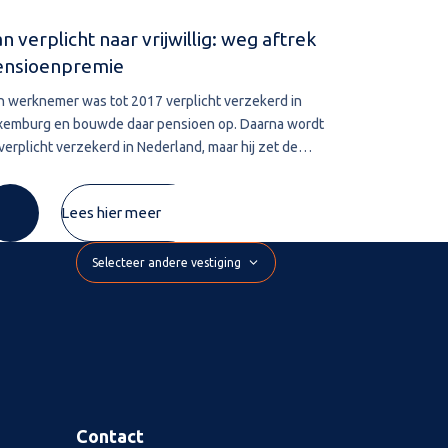
n verplicht naar vrijwillig: weg aftrek
Navorderin
ensioenpremie
aanslag
n werknemer was tot 2017 verplicht verzekerd in
De bevoegdhe
xemburg en bouwde daar pensioen op. Daarna wordt
leggen vervalt
 verplicht verzekerd in Nederland, maar hij zet de
belastingschul
xemburgse pensioenregeling vrijwillig voort. De
wordt deze te
mie die hij zelf betaalt, wil hij
De inspecteur 
Lees hier meer
Selecteer andere vestiging
Contact