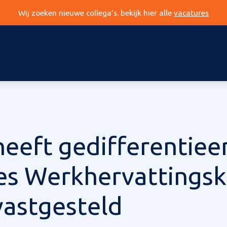
Wij zoeken nieuwe collega’s. bekijk hier alle
vacatures
eeft gedifferentiee
es Werkhervattingsk
vastgesteld