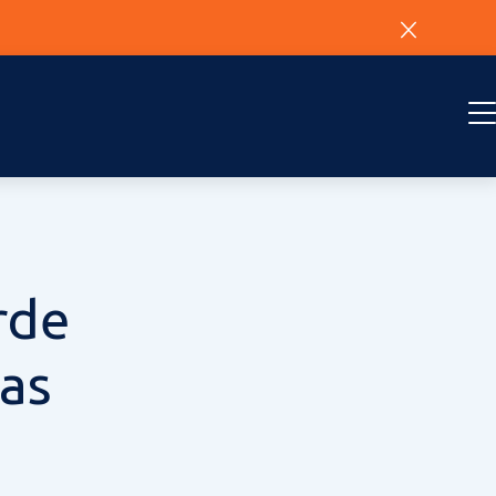
rde
as