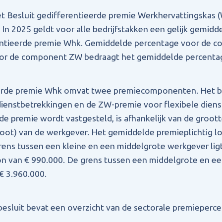
t Besluit gedifferentieerde premie Werkhervattingskas 
 In 2025 geldt voor alle bedrijfstakken een gelijk gemid
entieerde premie Whk. Gemiddelde percentage voor de
oor de component ZW bedraagt het gemiddelde percentag
erde premie Whk omvat twee premiecomponenten. Het b
dienstbetrekkingen en de ZW-premie voor flexibele dien
de premie wordt vastgesteld, is afhankelijk van de grootte
oot) van de werkgever. Het gemiddelde premieplichtig lo
rens tussen een kleine en een middelgrote werkgever ligt
on van € 990.000. De grens tussen een middelgrote en ee
 € 3.960.000.
t besluit bevat een overzicht van de sectorale premiepe