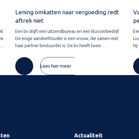
Lening omkatten naar vergoeding redt
Va
aftrek niet
p
it
Een bv drijft een uitzendbureau en een klussenbedrijf.
Ee
we
De enige aandeelhouder is een vrouw, die samen met
Lu
.
haar partner bestuurder is. De bv heeft twee
hij
ver
vorderingen die zij in 2020 wil afwaarderen. De eerste
Lu
vordering van ruim € 74.000 betreft de
pre
Lees hier meer
sten
Actualiteit