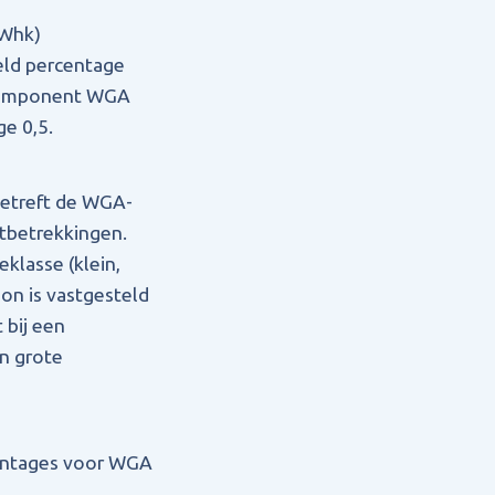
(Whk)
deld percentage
 component WGA
e 0,5.
etreft de WGA-
stbetrekkingen.
klasse (klein,
on is vastgesteld
 bij een
n grote
rcentages voor WGA