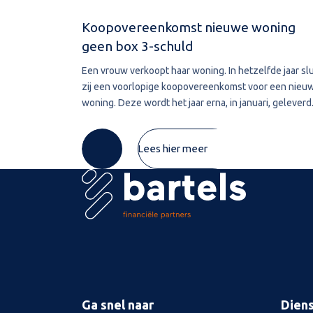
Koopovereenkomst nieuwe woning
geen box 3-schuld
Een vrouw verkoopt haar woning. In hetzelfde jaar slu
zij een voorlopige koopovereenkomst voor een nieu
woning. Deze wordt het jaar erna, in januari, geleverd
De vrouw maakt de koopsom in januari in drie delen o
naar de derdengeldrekening van
Lees hier meer
Ga snel naar
Dien