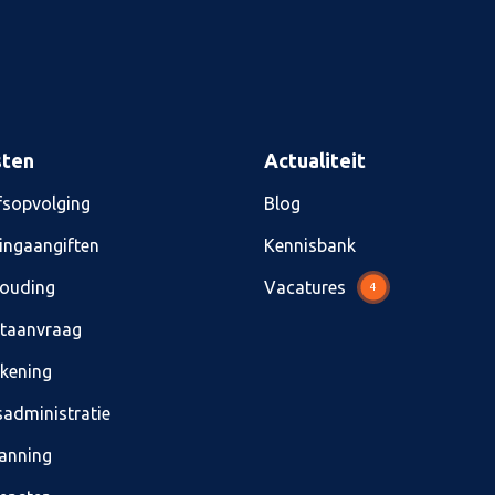
sten
Actualiteit
fsopvolging
Blog
ingaangiften
Kennisbank
ouding
Vacatures
4
etaanvraag
ekening
sadministratie
lanning