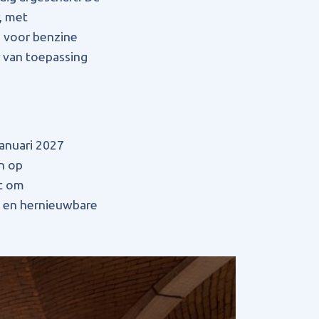
, met
s voor benzine
r van toepassing
januari 2027
n op
st om
- en hernieuwbare