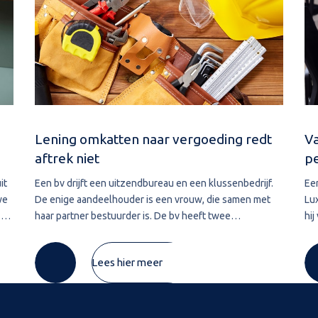
Lening omkatten naar vergoeding redt
Va
aftrek niet
p
it
Een bv drijft een uitzendbureau en een klussenbedrijf.
Ee
we
De enige aandeelhouder is een vrouw, die samen met
Lu
.
haar partner bestuurder is. De bv heeft twee
hij
ver
vorderingen die zij in 2020 wil afwaarderen. De eerste
Lu
vordering van ruim € 74.000 betreft de
pre
Lees hier meer