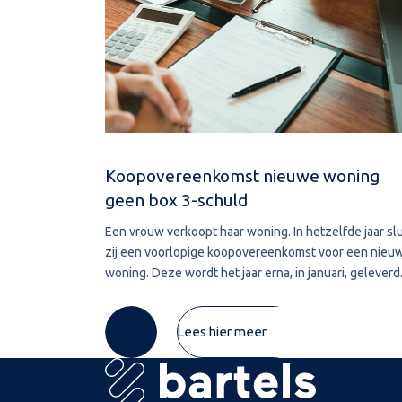
Koopovereenkomst nieuwe woning
geen box 3-schuld
Een vrouw verkoopt haar woning. In hetzelfde jaar slu
zij een voorlopige koopovereenkomst voor een nieu
woning. Deze wordt het jaar erna, in januari, geleverd
De vrouw maakt de koopsom in januari in drie delen o
naar de derdengeldrekening van
Lees hier meer