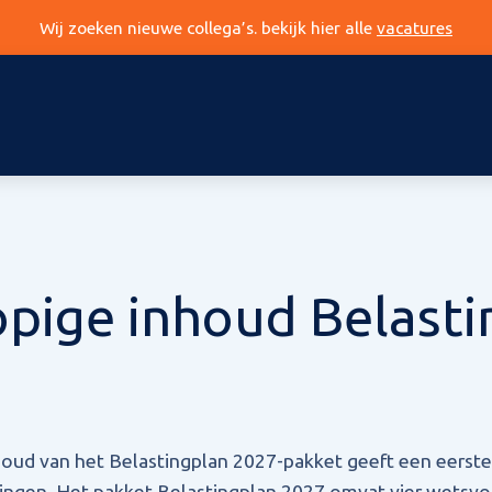
Wij zoeken nieuwe collega’s. bekijk hier alle
vacatures
pige inhoud Belasti
oud van het Belastingplan 2027-pakket geeft een eerste 
ingen. Het pakket Belastingplan 2027 omvat vier wetsvo