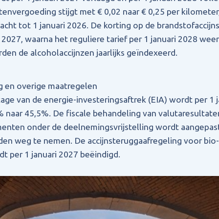
tenvergoeding stijgt met € 0,02 naar € 0,25 per kilometer
cht tot 1 januari 2026. De korting op de brandstofaccijn
 2027, waarna het reguliere tarief per 1 januari 2028 wee
rden de alcoholaccijnzen jaarlijks geïndexeerd.
ng en overige maatregelen
age van de energie-investeringsaftrek (EIA) wordt per 1 
naar 45,5%. De fiscale behandeling van valutaresultate
menten onder de deelnemingsvrijstelling wordt aangepa
en weg te nemen. De accijnsteruggaafregeling voor bio
t per 1 januari 2027 beëindigd.