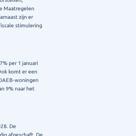
le Maatregelen
rnaast zijn er
scale stimulering
7% per 1 januari
Ook komt er een
ie DAEB-woningen
van 9% naar het
028. De
edig afgeschaft. De