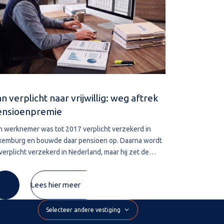
n verplicht naar vrijwillig: weg aftrek
Navorderin
ensioenpremie
aanslag
n werknemer was tot 2017 verplicht verzekerd in
De bevoegdhe
xemburg en bouwde daar pensioen op. Daarna wordt
leggen vervalt
 verplicht verzekerd in Nederland, maar hij zet de
belastingschul
xemburgse pensioenregeling vrijwillig voort. De
wordt deze te
mie die hij zelf betaalt, wil hij
De inspecteur 
Lees hier meer
Selecteer andere vestiging