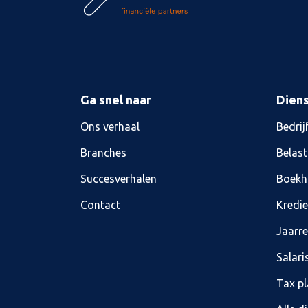
Ga snel naar
Dien
Ons verhaal
Bedrij
Branches
Belast
Succesverhalen
Boekh
Contact
Kredi
Jaarr
Salari
Tax p