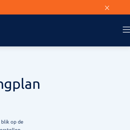
ngplan
blik op de
orstellen,