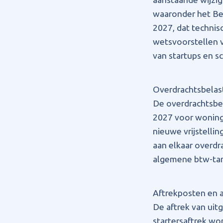
waaronder het Bel
2027, dat technis
wetsvoorstellen v
van startups en sc
Overdrachtsbelas
De overdrachtsbel
2027 voor woninge
nieuwe vrijstelli
aan elkaar overdr
algemene btw-tari
Aftrekposten en a
De aftrek van uit
startersaftrek wor