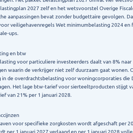
astingplan 2027 zelf en het wetsvoorstel Overige Fisca
che aanpassingen bevat zonder budgettaire gevolgen. Daa
oor veiligehavenregels Wet minimumbelasting 2024 en fi
ale-ups.
ting en btw
asting voor particuliere investeerders daalt van 8% naar 
n waarin de verkrijger niet zelf duurzaam gaat wonen. 
ng in de overdrachtsbelasting voor woningcorporaties d
agen. Het lage btw-tarief voor sierteeltproducten stijgt 
ef van 21% per 1 januari 2028.
ccijnzen
gaven voor specifieke zorgkosten wordt afgeschaft per 2
dt per 1 januari 2027 verlaagd en per 1 januari 2028 voll