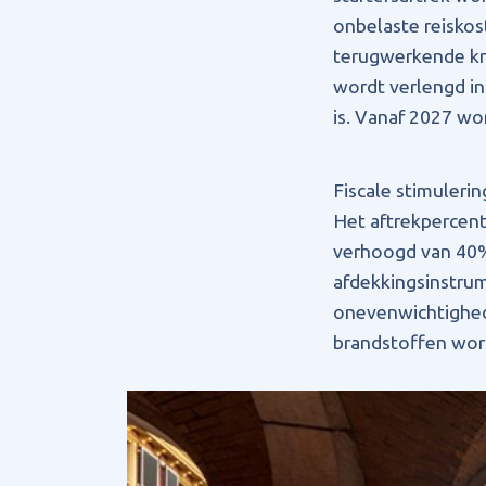
onbelaste reiskos
terugwerkende kra
wordt verlengd in
is. Vanaf 2027 wo
Fiscale stimuleri
Het aftrekpercent
verhoogd van 40% 
afdekkingsinstru
onevenwichtighed
brandstoffen word