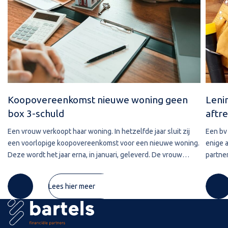
Koopovereenkomst nieuwe woning geen
Leni
box 3-schuld
aftre
Een vrouw verkoopt haar woning. In hetzelfde jaar sluit zij
Een bv 
een voorlopige koopovereenkomst voor een nieuwe woning.
enige 
Deze wordt het jaar erna, in januari, geleverd. De vrouw
partner
maakt de koopsom in januari in drie delen over naar de
2020 w
derdengeldrekening van
betref
Lees hier meer