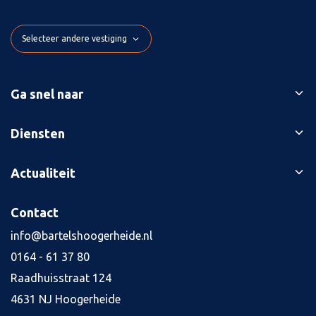
Selecteer andere vestiging
Ga snel naar
Ons verhaal
Diensten
Branches
Bedrijfsopvolging
Actualiteit
Succesverhalen
Belastingaangiften
Contact
Blog
Contact
Boekhouding
Kennisbank
Kredietaanvraag
info@bartelshoogerheide.nl
Vacatures
4
0164 - 61 37 80
Jaarrekening
Raadhuisstraat 124
Salarisadministratie
4631 NJ Hoogerheide
Tax planning