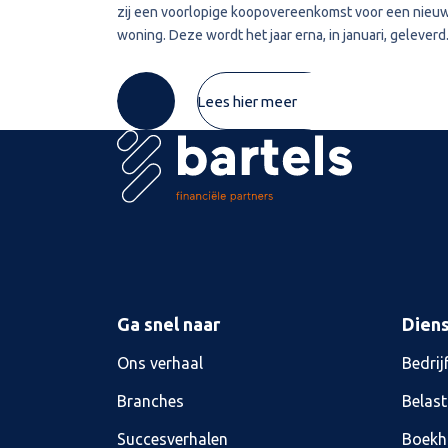
zij een voorlopige koopovereenkomst voor een nieu
woning. Deze wordt het jaar erna, in januari, geleverd
De vrouw maakt de koopsom in januari in drie delen o
naar de derdengeldrekening van
Lees hier meer
Ga snel naar
Dien
Ons verhaal
Bedrij
Branches
Belast
Succesverhalen
Boekh