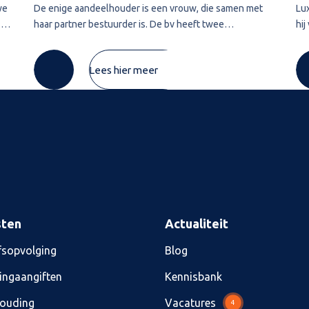
we
De enige aandeelhouder is een vrouw, die samen met
Lu
.
haar partner bestuurder is. De bv heeft twee
hij
ver
vorderingen die zij in 2020 wil afwaarderen. De eerste
Lu
vordering van ruim € 74.000 betreft de
pre
Lees hier meer
sten
Actualiteit
fsopvolging
Blog
ingaangiften
Kennisbank
ouding
Vacatures
4