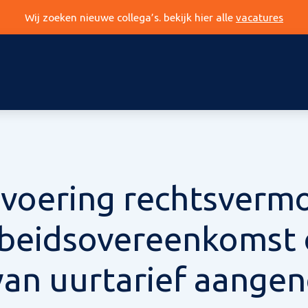
Wij zoeken nieuwe collega’s. bekijk hier alle
vacatures
nvoering rechtsverm
rbeidsovereenkomst
 van uurtarief aang