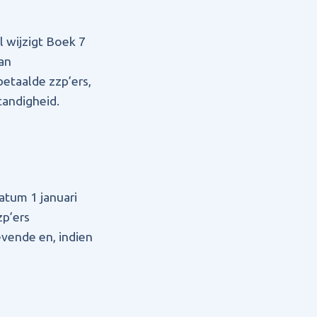
 wijzigt Boek 7
an
betaalde zzp’ers,
tandigheid.
atum 1 januari
zp’ers
evende en, indien