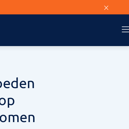
oeden
 op
enomen