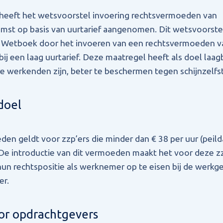
heeft het wetsvoorstel invoering rechtsvermoeden van
st op basis van uurtarief aangenomen. Dit wetsvoorstel
jk Wetboek door het invoeren van een rechtsvermoeden v
j een laag uurtarief. Deze maatregel heeft als doel laag
e werkenden zijn, beter te beschermen tegen schijnzelfs
doel
en geldt voor zzp’ers die minder dan € 38 per uur (peild
De introductie van dit vermoeden maakt het voor deze z
n rechtspositie als werknemer op te eisen bij de werkg
er.
or opdrachtgevers