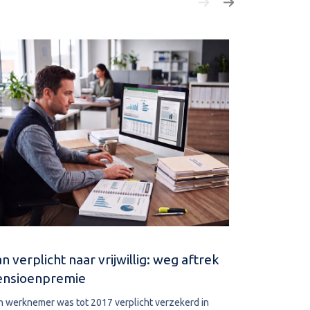
n verplicht naar vrijwillig: weg aftrek
Navorderin
ensioenpremie
aanslag
n werknemer was tot 2017 verplicht verzekerd in
De bevoegdhe