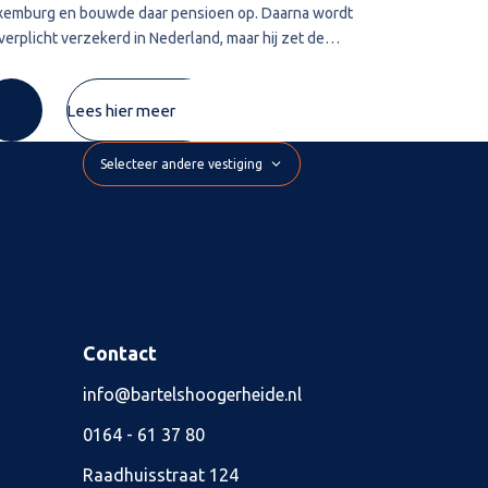
xemburg en bouwde daar pensioen op. Daarna wordt
leggen vervalt
 verplicht verzekerd in Nederland, maar hij zet de
belastingschul
xemburgse pensioenregeling vrijwillig voort. De
wordt deze te
mie die hij zelf betaalt, wil hij
De inspecteur 
Lees hier meer
Selecteer andere vestiging
Contact
info@bartelshoogerheide.nl
0164 - 61 37 80
Raadhuisstraat 124