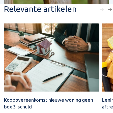
Relevante artikelen
Koopovereenkomst nieuwe woning geen
Leni
box 3-schuld
aftre