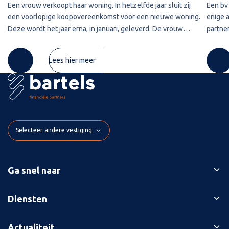
Een vrouw verkoopt haar woning. In hetzelfde jaar sluit zij
Een bv 
een voorlopige koopovereenkomst voor een nieuwe woning.
enige 
Deze wordt het jaar erna, in januari, geleverd. De vrouw
partner
maakt de koopsom in januari in drie delen over naar de
2020 w
derdengeldrekening van
betref
Lees hier meer
Selecteer andere vestiging
Ga snel naar
Ons verhaal
Diensten
Branches
Bedrijfsopvolging
Actualiteit
Succesverhalen