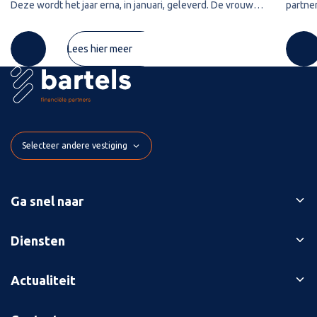
Deze wordt het jaar erna, in januari, geleverd. De vrouw
partner
maakt de koopsom in januari in drie delen over naar de
2020 w
derdengeldrekening van
betref
Lees hier meer
Selecteer andere vestiging
Ga snel naar
Ons verhaal
Diensten
Branches
Bedrijfsopvolging
Actualiteit
Succesverhalen
Belastingaangiften
Contact
Blog