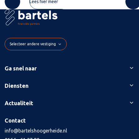
Lees hier meer
Selecteer andere vestiging
Ga snel naar
Ons verhaal
Diensten
Branches
Bedrijfsopvolging
Actualiteit
Succesverhalen
Belastingaangiften
Contact
Blog
Contact
Boekhouding
Kennisbank
Kredietaanvraag
info@bartelshoogerheide.nl
Vacatures
4