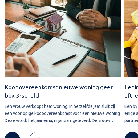
Koopovereenkomst nieuwe woning geen
Leni
box 3-schuld
aftre
Een vrouw verkoopt haar woning. In hetzelfde jaar sluit zij
Een bv 
een voorlopige koopovereenkomst voor een nieuwe woning.
enige 
Deze wordt het jaar erna, in januari, geleverd. De vrouw
partner
maakt de koopsom in januari in drie delen over naar de
2020 w
derdengeldrekening van
betref