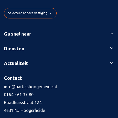
Selecteer andere vestiging
Ga snel naar
Ons verhaal
Diensten
Branches
Bedrijfsopvolging
Actualiteit
Succesverhalen
Belastingaangiften
Contact
Blog
Contact
Boekhouding
Kennisbank
Kredietaanvraag
info@bartelshoogerheide.nl
Vacatures
4
0164 - 61 37 80
Jaarrekening
Raadhuisstraat 124
Salarisadministratie
4631 NJ Hoogerheide
Tax planning