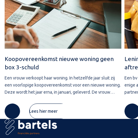
Koopovereenkomst nieuwe woning geen
Leni
box 3-schuld
aftre
Een vrouw verkoopt haar woning. In hetzelfde jaar sluit zij
Een bv 
een voorlopige koopovereenkomst voor een nieuwe woning.
enige 
Deze wordt het jaar erna, in januari, geleverd. De vrouw
partner
maakt de koopsom in januari in drie delen over naar de
2020 w
derdengeldrekening van
betref
Lees hier meer