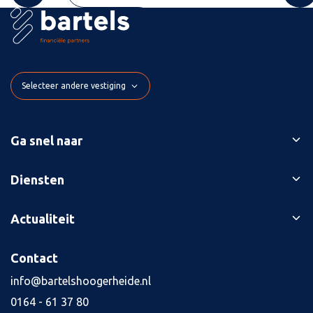
Selecteer andere vestiging
Ga snel naar
Ons verhaal
Diensten
Branches
Bedrijfsopvolging
Actualiteit
Succesverhalen
Belastingaangiften
Contact
Blog
Contact
Boekhouding
Kennisbank
Kredietaanvraag
info@bartelshoogerheide.nl
Vacatures
4
0164 - 61 37 80
Jaarrekening