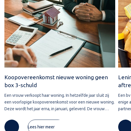
Koopovereenkomst nieuwe woning geen
Leni
box 3-schuld
aftre
Een vrouw verkoopt haar woning. In hetzelfde jaar sluit zij
Een bv 
een voorlopige koopovereenkomst voor een nieuwe woning.
enige 
Deze wordt het jaar erna, in januari, geleverd. De vrouw
partner
maakt de koopsom in januari in drie delen over naar de
2020 w
derdengeldrekening van
betref
Lees hier meer