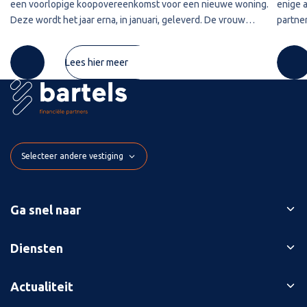
een voorlopige koopovereenkomst voor een nieuwe woning.
enige 
Deze wordt het jaar erna, in januari, geleverd. De vrouw
partner
maakt de koopsom in januari in drie delen over naar de
2020 w
derdengeldrekening van
betref
Lees hier meer
Selecteer andere vestiging
Ga snel naar
Ons verhaal
Diensten
Branches
Bedrijfsopvolging
Actualiteit
Succesverhalen
Belastingaangiften