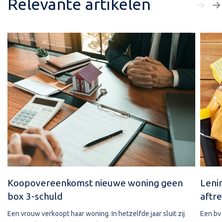
Relevante artikelen
Koopovereenkomst nieuwe woning geen
Leni
box 3-schuld
aftre
Een vrouw verkoopt haar woning. In hetzelfde jaar sluit zij
Een bv 