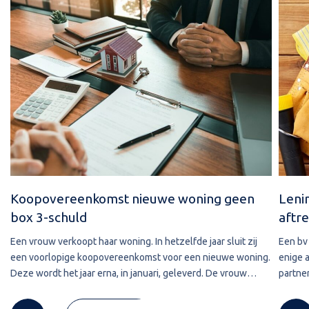
Koopovereenkomst nieuwe woning geen
Leni
box 3-schuld
aftre
Een vrouw verkoopt haar woning. In hetzelfde jaar sluit zij
Een bv 
een voorlopige koopovereenkomst voor een nieuwe woning.
enige 
Deze wordt het jaar erna, in januari, geleverd. De vrouw
partner
maakt de koopsom in januari in drie delen over naar de
2020 w
derdengeldrekening van
betref