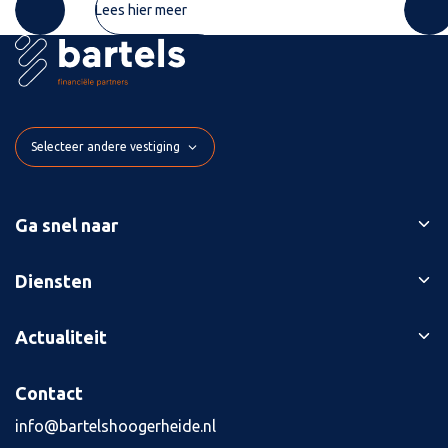
Lees hier meer
Selecteer andere vestiging
Ga snel naar
Ons verhaal
Diensten
Branches
Bedrijfsopvolging
Actualiteit
Succesverhalen
Belastingaangiften
Contact
Blog
Contact
Boekhouding
Kennisbank
Kredietaanvraag
info@bartelshoogerheide.nl