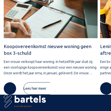
Koopovereenkomst nieuwe woning geen
Leni
box 3-schuld
aftre
Een vrouw verkoopt haar woning. In hetzelfde jaar sluit zij
Een bv 
een voorlopige koopovereenkomst voor een nieuwe woning.
enige 
Deze wordt het jaar erna, in januari, geleverd. De vrouw
partner
maakt de koopsom in januari in drie delen over naar de
2020 w
derdengeldrekening van
betref
Lees hier meer