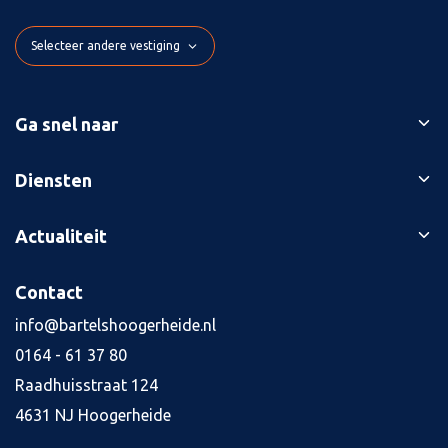
Selecteer andere vestiging
Ga snel naar
Ons verhaal
Diensten
Branches
Bedrijfsopvolging
Actualiteit
Succesverhalen
Belastingaangiften
Contact
Blog
Contact
Boekhouding
Kennisbank
Kredietaanvraag
info@bartelshoogerheide.nl
Vacatures
4
0164 - 61 37 80
Jaarrekening
Raadhuisstraat 124
Salarisadministratie
4631 NJ Hoogerheide
Tax planning