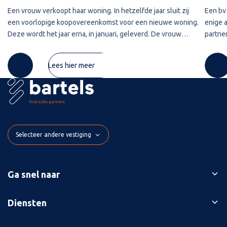
Een vrouw verkoopt haar woning. In hetzelfde jaar sluit zij
Een bv 
een voorlopige koopovereenkomst voor een nieuwe woning.
enige 
Deze wordt het jaar erna, in januari, geleverd. De vrouw
partner
maakt de koopsom in januari in drie delen over naar de
2020 w
derdengeldrekening van
betref
Lees hier meer
Selecteer andere vestiging
Ga snel naar
Ons verhaal
Diensten
Branches