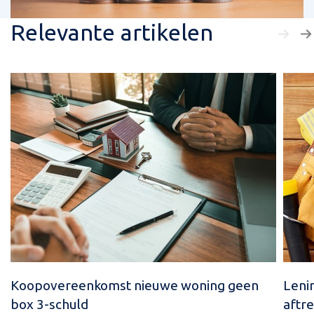
Relevante artikelen
Koopovereenkomst nieuwe woning geen
Leni
box 3-schuld
aftre