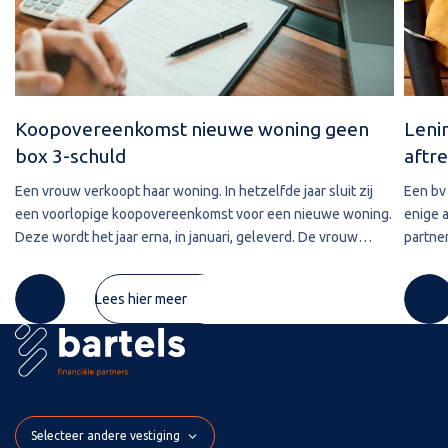
Koopovereenkomst nieuwe woning geen
Leni
box 3-schuld
aftre
Een vrouw verkoopt haar woning. In hetzelfde jaar sluit zij
Een bv 
een voorlopige koopovereenkomst voor een nieuwe woning.
enige 
Deze wordt het jaar erna, in januari, geleverd. De vrouw
partner
maakt de koopsom in januari in drie delen over naar de
2020 w
derdengeldrekening van
betref
Lees hier meer
Selecteer andere vestiging