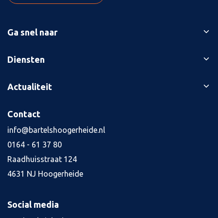
Ga snel naar
Ons verhaal
Diensten
Branches
Bedrijfsopvolging
Actualiteit
Succesverhalen
Belastingaangiften
Contact
Blog
Contact
Boekhouding
Kennisbank
Kredietaanvraag
info@bartelshoogerheide.nl
Vacatures
4
0164 - 61 37 80
Jaarrekening
Raadhuisstraat 124
Salarisadministratie
4631 NJ Hoogerheide
Tax planning
Alle diensten
Social media