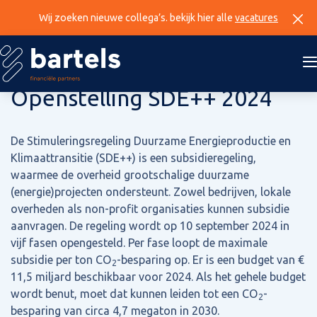
Wij zoeken nieuwe collega’s. bekijk hier alle
vacatures
7 maart 2024
Openstelling SDE++ 2024
De Stimuleringsregeling Duurzame Energieproductie en
Klimaattransitie (SDE++) is een subsidieregeling,
waarmee de overheid grootschalige duurzame
(energie)projecten ondersteunt. Zowel bedrijven, lokale
overheden als non-profit organisaties kunnen subsidie
aanvragen. De regeling wordt op 10 september 2024 in
vijf fasen opengesteld. Per fase loopt de maximale
subsidie per ton CO
-besparing op. Er is een budget van €
2
11,5 miljard beschikbaar voor 2024. Als het gehele budget
wordt benut, moet dat kunnen leiden tot een CO
-
2
besparing van circa 4,7 megaton in 2030.