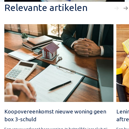
Relevante artikelen
Koopovereenkomst nieuwe woning geen
Leni
box 3-schuld
aftre