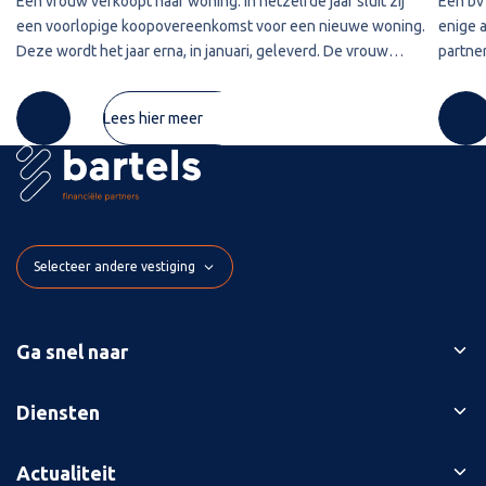
Een vrouw verkoopt haar woning. In hetzelfde jaar sluit zij
Een bv 
een voorlopige koopovereenkomst voor een nieuwe woning.
enige 
Deze wordt het jaar erna, in januari, geleverd. De vrouw
partner
maakt de koopsom in januari in drie delen over naar de
2020 w
derdengeldrekening van
betref
Lees hier meer
Selecteer andere vestiging
Ga snel naar
Ons verhaal
Diensten
Branches
Bedrijfsopvolging
Actualiteit
Succesverhalen