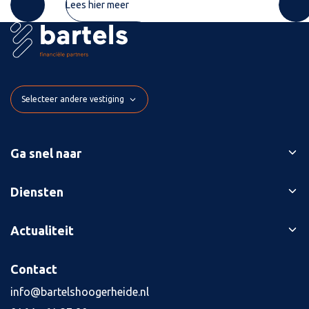
Lees hier meer
Selecteer andere vestiging
Ga snel naar
Ons verhaal
Diensten
Branches
Bedrijfsopvolging
Actualiteit
Succesverhalen
Belastingaangiften
Contact
Blog
Contact
Boekhouding
Kennisbank
Kredietaanvraag
info@bartelshoogerheide.nl
Vacatures
4