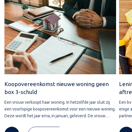
Koopovereenkomst nieuwe woning geen
Leni
box 3-schuld
aftre
Een vrouw verkoopt haar woning. In hetzelfde jaar sluit zij
Een bv 
een voorlopige koopovereenkomst voor een nieuwe woning.
enige 
Deze wordt het jaar erna, in januari, geleverd. De vrouw
partner
maakt de koopsom in januari in drie delen over naar de
2020 w
derdengeldrekening van
betref