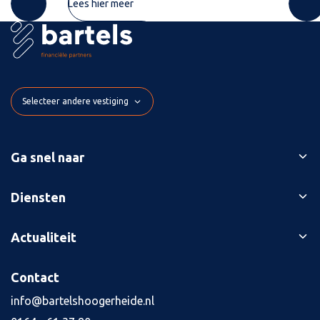
Lees hier meer
Selecteer andere vestiging
Ga snel naar
Ons verhaal
Diensten
Branches
Bedrijfsopvolging
Actualiteit
Succesverhalen
Belastingaangiften
Contact
Blog
Contact
Boekhouding
Kennisbank
Kredietaanvraag
info@bartelshoogerheide.nl
Vacatures
4