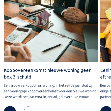
Koopovereenkomst nieuwe woning geen
Leni
box 3-schuld
aftre
Een vrouw verkoopt haar woning. In hetzelfde jaar sluit zij
Een bv 
een voorlopige koopovereenkomst voor een nieuwe woning.
enige 
Deze wordt het jaar erna, in januari, geleverd. De vrouw
partner
maakt de koopsom in januari in drie delen over naar de
2020 w
derdengeldrekening van
betref