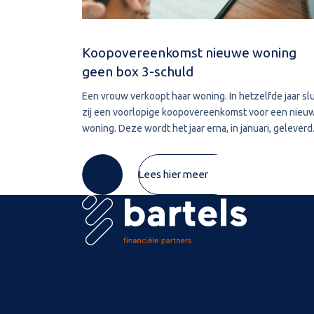
Koopovereenkomst nieuwe woning
geen box 3-schuld
Een vrouw verkoopt haar woning. In hetzelfde jaar slu
zij een voorlopige koopovereenkomst voor een nieu
woning. Deze wordt het jaar erna, in januari, geleverd
De vrouw maakt de koopsom in januari in drie delen o
naar de derdengeldrekening van
Lees hier meer