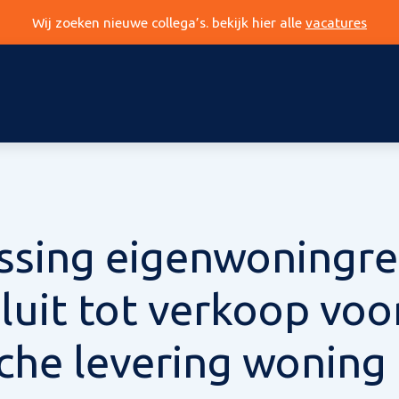
Wij zoeken nieuwe collega’s. bekijk hier alle
vacatures
ssing eigenwoningre
sluit tot verkoop voo
sche levering woning