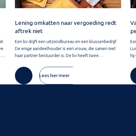
Lening omkatten naar vergoeding redt
Va
aftrek niet
p
it
Een bv drijft een uitzendbureau en een klussenbedrijf.
Ee
we
De enige aandeelhouder is een vrouw, die samen met
Lu
.
haar partner bestuurder is. De bv heeft twee
hij
ver
vorderingen die zij in 2020 wil afwaarderen. De eerste
Lu
vordering van ruim € 74.000 betreft de
pre
Lees hier meer