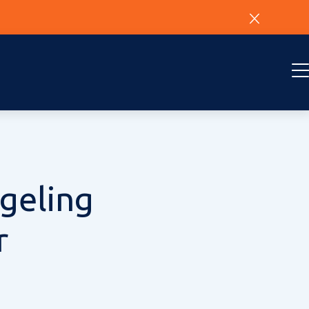
geling
r