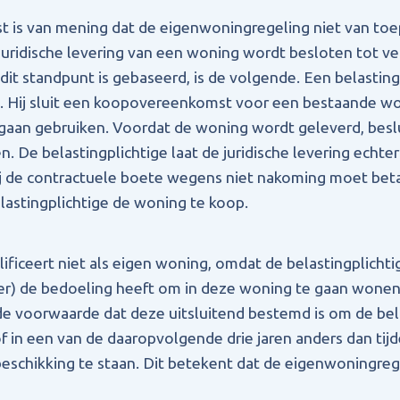
t is van mening dat de eigenwoningregeling niet van toe
uridische levering van een woning wordt besloten tot v
dit standpunt is gebaseerd, is de volgende. Een belasting
 Hij sluit een koopovereenkomst voor een bestaande woni
gaan gebruiken. Voordat de woning wordt geleverd, beslu
n. De belastingplichtige laat de juridische levering echt
 de contractuele boete wegens niet nakoming moet betal
elastingplichtige de woning te koop.
ficeert niet als eigen woning, omdat de belastingplichtig
eer) de bedoeling heeft om in deze woning te gaan wone
de voorwaarde dat deze uitsluitend bestemd is om de bela
f in een van de daaropvolgende drie jaren anders dan tijde
 beschikking te staan. Dit betekent dat de eigenwoningreg