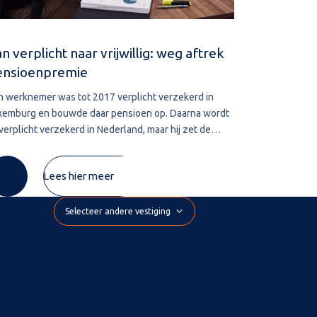
n verplicht naar vrijwillig: weg aftrek
Navorderin
ensioenpremie
aanslag
n werknemer was tot 2017 verplicht verzekerd in
De bevoegdhe
xemburg en bouwde daar pensioen op. Daarna wordt
leggen vervalt
 verplicht verzekerd in Nederland, maar hij zet de
belastingschul
xemburgse pensioenregeling vrijwillig voort. De
wordt deze te
mie die hij zelf betaalt, wil hij
De inspecteur 
Lees hier meer
Selecteer andere vestiging