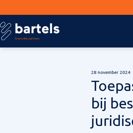
28 november 2024
Toepa
bij be
juridi