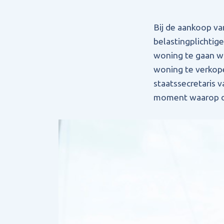
Bij de aankoop va
belastingplichti
woning te gaan won
woning te verkope
staatssecretaris 
moment waarop d