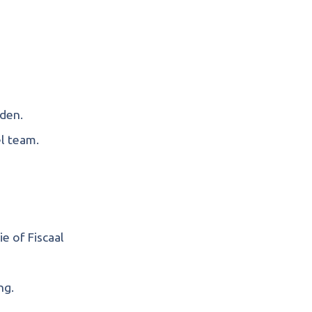
rden.
l team.
e of Fiscaal
ng.