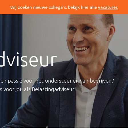
Wij zoeken nieuwe collega’s. bekijk hier alle
vacatures
dviseur
 een passie voor het ondersteunen van bedrijven?
 voor jou als Belastingadviseur!