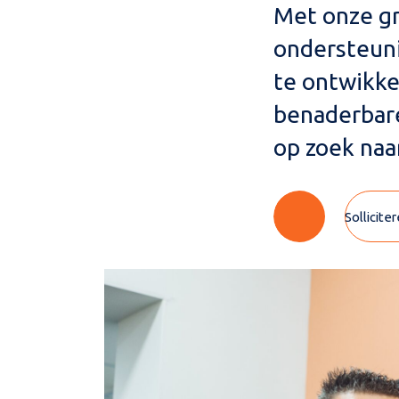
Met onze gro
ondersteunin
te ontwikke
benaderbare 
op zoek naar
Sollicite