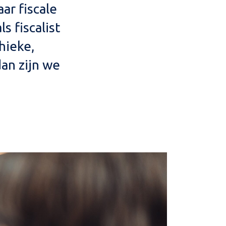
ar fiscale
s fiscalist
hieke,
dan zijn we