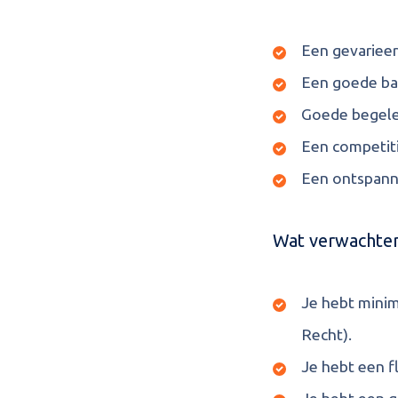
Een gevarieer
Een goede bal
Goede begele
Een competiti
Een ontspann
Wat verwachten 
Je hebt minim
Recht).
Je hebt een f