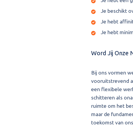
Je hebt een g
Je beschikt o
Je hebt affin
Je hebt minim
Word Jij Onze 
Bij ons vormen w
vooruitstrevend a
een flexibele wer
schitteren als ona
ruimte om het best
maar de fundament
toekomst van ons 