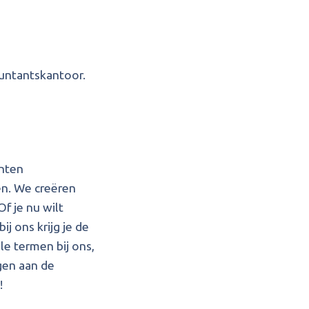
ountantskantoor.
nten
en. We creëren
f je nu wilt
j ons krijg je de
le termen bij ons,
gen aan de
!