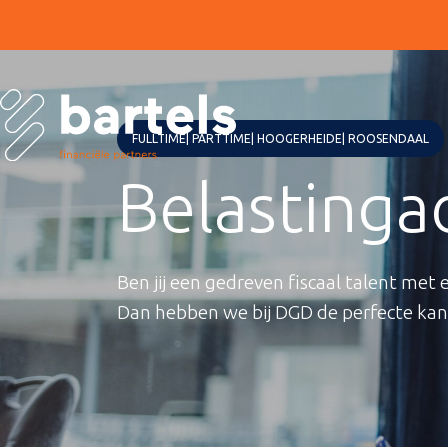
FULLTIME
PARTTIME
HOOGERHEIDE
ROOSENDAAL
Belastinga
Ben jij een gedreven fiscaal talent met
Dan hebben we bij DGD de perfecte kans