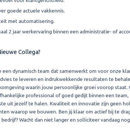
evoel voor klantgerichtheid.
ver goede actuele vakkennis.
iteit met automatisering.
aal 2 jaar werkervaring binnen een administratie- of acc
Nieuwe Collega?
e een dynamisch team dat samenwerkt om voor onze kla
dvies te leveren en indrukwekkende resultaten te behal
komgeving waarin jouw persoonlijke groei voorop staat. O
fhankelijke professional of goed gedijt binnen een team, bi
e uit jezelf te halen. Kwaliteit en innovatie zijn geen hol
en waarop we bouwen. Ben jij klaar om actief bij te dra
bedrijf? Wacht dan niet langer en solliciteer vandaag nog