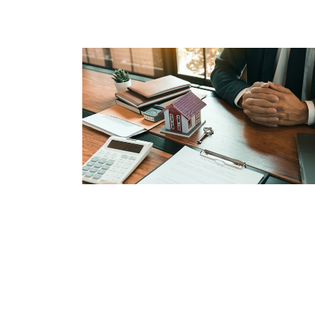
Koopovereenkomst nieuwe woning
geen box 3-schuld