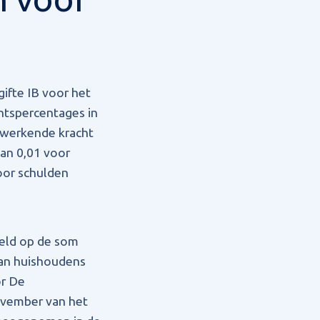
ifte IB voor het
entspercentages in
gwerkende kracht
an 0,01 voor
oor schulden
eld op de som
van huishoudens
or De
ovember van het