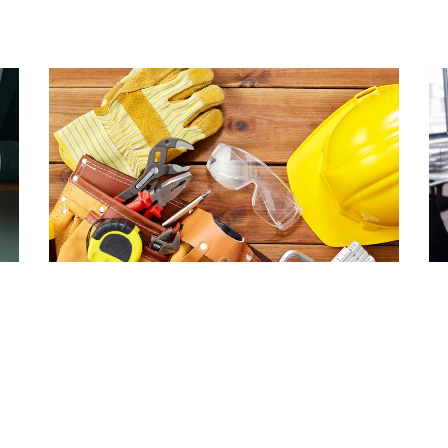
Lening omkatten naar vergoeding redt
Va
aftrek niet
p