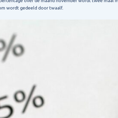
t percentage over de maand november wordt twee maal
om wordt gedeeld door twaalf.