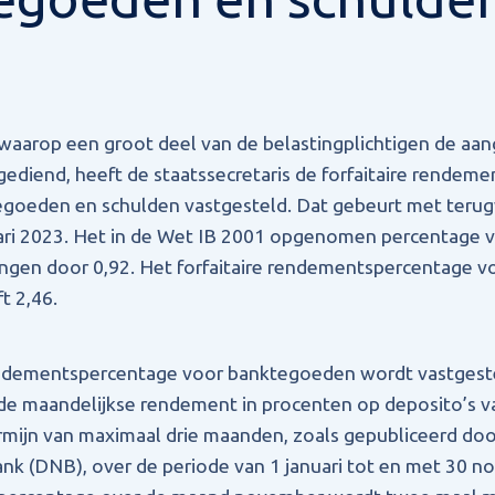
arop een groot deel van de belastingplichtigen de aang
ngediend, heeft de staatssecretaris de forfaitaire rendem
egoeden en schulden vastgesteld. Dat gebeurt met teru
ari 2023. Het in de Wet IB 2001 opgenomen percentage v
ngen door 0,92. Het forfaitaire rendementspercentage v
ft 2,46.
rendementspercentage voor banktegoeden wordt vastgest
de maandelijkse rendement in procenten op deposito’s 
mijn van maximaal drie maanden, zoals gepubliceerd do
k (DNB), over de periode van 1 januari tot en met 30 n