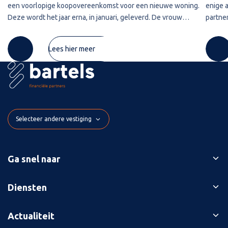
een voorlopige koopovereenkomst voor een nieuwe woning.
enige 
Deze wordt het jaar erna, in januari, geleverd. De vrouw
partner
maakt de koopsom in januari in drie delen over naar de
2020 w
derdengeldrekening van
betref
Lees hier meer
Selecteer andere vestiging
Ga snel naar
Ons verhaal
Diensten
Branches
Bedrijfsopvolging
Actualiteit
Succesverhalen