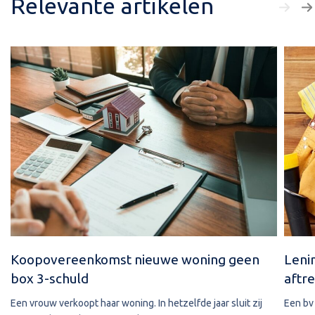
Relevante artikelen
Koopovereenkomst nieuwe woning geen
Leni
box 3-schuld
aftre
Een vrouw verkoopt haar woning. In hetzelfde jaar sluit zij
Een bv 