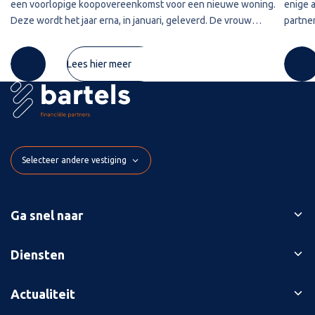
een voorlopige koopovereenkomst voor een nieuwe woning.
enige 
Deze wordt het jaar erna, in januari, geleverd. De vrouw
partner
maakt de koopsom in januari in drie delen over naar de
2020 w
derdengeldrekening van
betref
Lees hier meer
Selecteer andere vestiging
Ga snel naar
Ons verhaal
Diensten
Branches
Bedrijfsopvolging
Actualiteit
Succesverhalen
Belastingaangiften