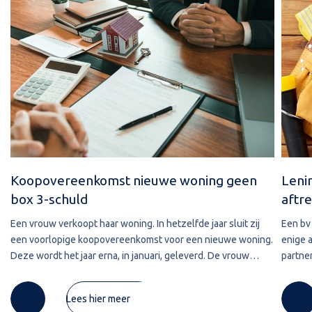
Koopovereenkomst nieuwe woning geen
Leni
box 3-schuld
aftre
Een vrouw verkoopt haar woning. In hetzelfde jaar sluit zij
Een bv 
een voorlopige koopovereenkomst voor een nieuwe woning.
enige 
Deze wordt het jaar erna, in januari, geleverd. De vrouw
partner
maakt de koopsom in januari in drie delen over naar de
2020 w
derdengeldrekening van
betref
Lees hier meer