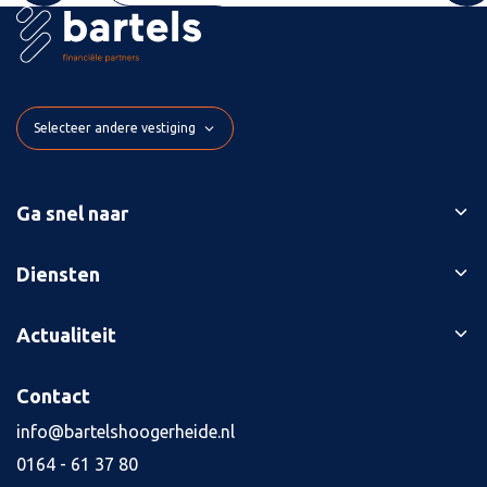
Selecteer andere vestiging
Ga snel naar
Ons verhaal
Diensten
Branches
Bedrijfsopvolging
Actualiteit
Succesverhalen
Belastingaangiften
Contact
Blog
Contact
Boekhouding
Kennisbank
Kredietaanvraag
info@bartelshoogerheide.nl
Vacatures
4
0164 - 61 37 80
Jaarrekening