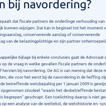
n bij navordering?
paalt dat fiscale partners de onderlinge verhouding van
jk kunnen wijzigen. Dat kan in beginsel tot het moment
ingsaanslag, conserverende aanslag of conserverende
ag van de belastingplichtige en zijn partner onherroepeli
ppelijke bijlage bij enkele conclusies gaat de Advocaat-g
 op de vraag in welke gevallen fiscale partners de onderl
 herzien bij navordering. De AG is van mening dat deze m
ten, die voor het eerst bij de navordering in de heffing zi
 de betreffende wetsbepaling per 1 januari 2009 is gewijzi
05 opgenomen zinsdeel “waarin het desbetreffende besta
is begrepen” geschrapt. Een toelichting daarop is niet 
g op een analyse van de wettekst, de wetshistorie en -sy