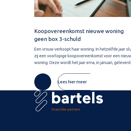
Koopovereenkomst nieuwe woning
geen box 3-schuld
Een vrouw verkoopt haar woning. In hetzelfde jaar slu
zij een voorlopige koopovereenkomst voor een nieu
woning. Deze wordt het jaar erna, in januari, geleverd
De vrouw maakt de koopsom in januari in drie delen o
naar de derdengeldrekening van
Lees hier meer