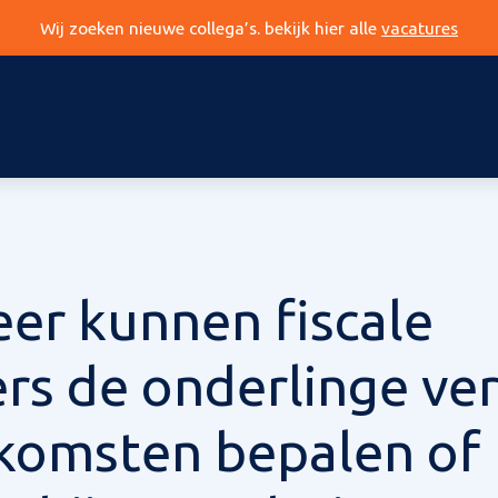
Wij zoeken nieuwe collega’s. bekijk hier alle
vacatures
er kunnen fiscale
rs de onderlinge ve
nkomsten bepalen of