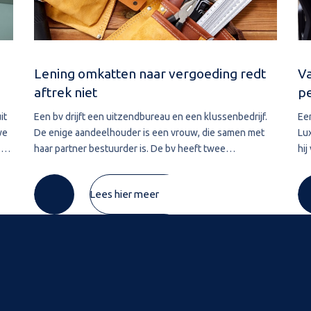
Lening omkatten naar vergoeding redt
Va
aftrek niet
p
it
Een bv drijft een uitzendbureau en een klussenbedrijf.
Ee
we
De enige aandeelhouder is een vrouw, die samen met
Lu
.
haar partner bestuurder is. De bv heeft twee
hij
ver
vorderingen die zij in 2020 wil afwaarderen. De eerste
Lu
vordering van ruim € 74.000 betreft de
pre
Lees hier meer