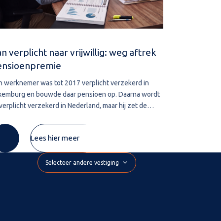
n verplicht naar vrijwillig: weg aftrek
Navorderin
ensioenpremie
aanslag
n werknemer was tot 2017 verplicht verzekerd in
De bevoegdhe
xemburg en bouwde daar pensioen op. Daarna wordt
leggen vervalt
 verplicht verzekerd in Nederland, maar hij zet de
belastingschul
xemburgse pensioenregeling vrijwillig voort. De
wordt deze te
mie die hij zelf betaalt, wil hij
De inspecteur 
Lees hier meer
Selecteer andere vestiging