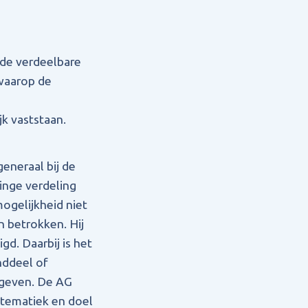
 de verdeelbare
 waarop de
jk vaststaan.
eneraal bij de
inge verdeling
ogelijkheid niet
jn betrokken. Hij
gd. Daarbij is het
nddeel of
gegeven. De AG
stematiek en doel