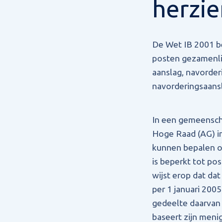
herzie
De Wet IB 2001 be
posten gezamenli
aanslag, navorder
navorderingsaansl
In een gemeenscha
Hoge Raad (AG) in
kunnen bepalen of
is beperkt tot pos
wijst erop dat dat
per 1 januari 20
gedeelte daarvan 
baseert zijn meni