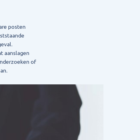
bare posten
aststaande
geval.
at aanslagen
onderzoeken of
an.