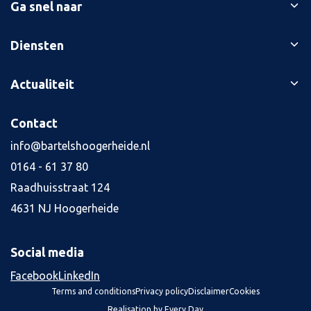
Ga snel naar
Ons verhaal
Diensten
Branches
Bedrijfsopvolging
Actualiteit
Succesverhalen
Belastingaangiften
Contact
Blog
Contact
Boekhouding
Kennisbank
Kredietaanvraag
info@bartelshoogerheide.nl
Vacatures
4
0164 - 61 37 80
Jaarrekening
Raadhuisstraat 124
Salarisadministratie
4631 NJ Hoogerheide
Tax planning
Alle diensten
Social media
Facebook
LinkedIn
Terms and conditions
Privacy policy
Disclaimer
Cookies
Realisation by Every Day