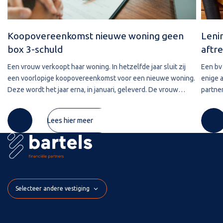
Koopovereenkomst nieuwe woning geen
Leni
box 3-schuld
aftre
Een vrouw verkoopt haar woning. In hetzelfde jaar sluit zij
Een bv 
een voorlopige koopovereenkomst voor een nieuwe woning.
enige 
Deze wordt het jaar erna, in januari, geleverd. De vrouw
partner
maakt de koopsom in januari in drie delen over naar de
2020 w
derdengeldrekening van
betref
Lees hier meer
Selecteer andere vestiging