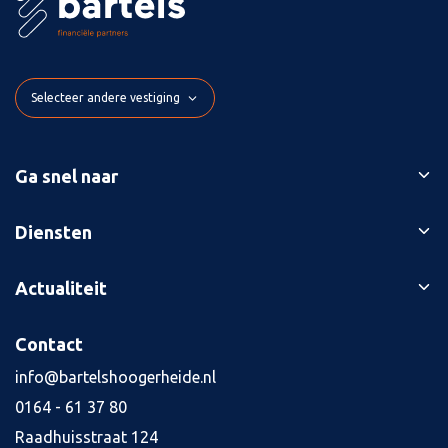
Selecteer andere vestiging
Ga snel naar
Ons verhaal
Diensten
Branches
Bedrijfsopvolging
Actualiteit
Succesverhalen
Belastingaangiften
Contact
Blog
Contact
Boekhouding
Kennisbank
Kredietaanvraag
info@bartelshoogerheide.nl
Vacatures
4
0164 - 61 37 80
Jaarrekening
Raadhuisstraat 124
Salarisadministratie