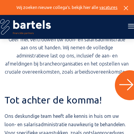
Home
»
Diensten
»
Loonadministratie
Wij zoeken nieuwe collega’s. bekijk hier alle
vacatures
Loon- en
salarisadministratie
Geef met vertrouwen uw loon- en salarisadministratie
aan ons uit handen. Wij nemen de volledige
administratieve last op ons, inclusief de aan- en
afmeldingen bij brancheorganisaties en het opstellen van
cruciale overeenkomsten, zoals arbeidsovereenkomsten.
Tot achter de komma!
Ons deskundige team heeft alle kennis in huis om uw
loon- en salarisadministratie nauwkeurig te behandelen.
Voor specifieke vraagstukken, zoals ontslagprocedures