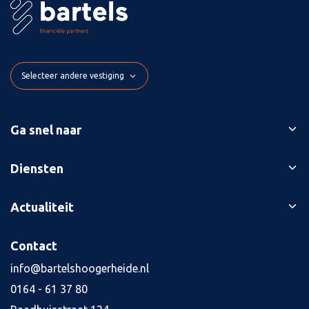
Selecteer andere vestiging
Ga snel naar
Ons verhaal
Diensten
Branches
Bedrijfsopvolging
Actualiteit
Succesverhalen
Belastingaangiften
Contact
Blog
Contact
Boekhouding
Kennisbank
Kredietaanvraag
info@bartelshoogerheide.nl
Vacatures
4
0164 - 61 37 80
Jaarrekening