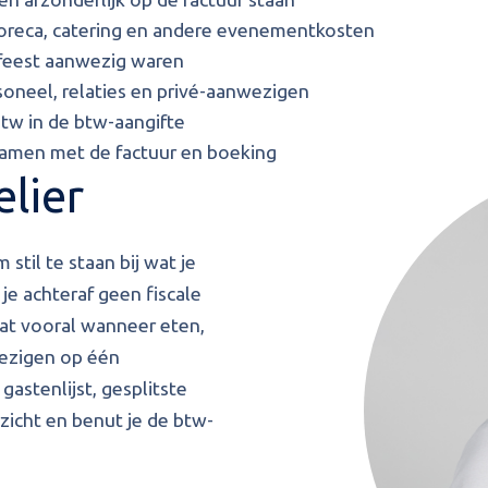
oreca, catering en andere evenementkosten
mfeest aanwezig waren
soneel, relaties en privé-aanwezigen
btw in de btw-aangifte
amen met de factuur en boeking
lier
til te staan bij wat je
e achteraf geen fiscale
aat vooral wanneer eten,
wezigen op één
gastenlijst, gesplitste
zicht en benut je de btw-