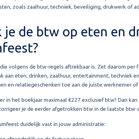
ten, zoals zaalhuur, techniek, beveiliging, drukwerk of a
 je de btw op eten en d
mfeest?
die volgens de btw-regels aftrekbaar is. Zet daarom per f
 aan eten, drinken, zaalhuur, entertainment, techniek e
en en relatiegeschenken toe aan de juiste werknemer of z
er in het boekjaar maximaal €227 exclusief btw? Dan kan 
orrigeer je de eerder afgetrokken btw in de laatste btw-a
umfeest duidelijk vast in jouw administratie:
en afzonderlijk op de factuur staan