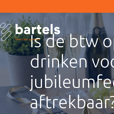
Is de btw 
drinken vo
jubileumfe
aftrekbaar