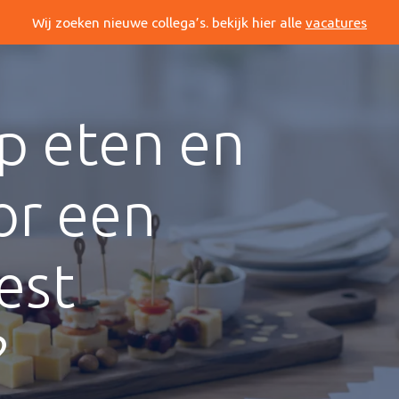
Wij zoeken nieuwe collega’s. bekijk hier alle
vacatures
op eten en
or een
est
?