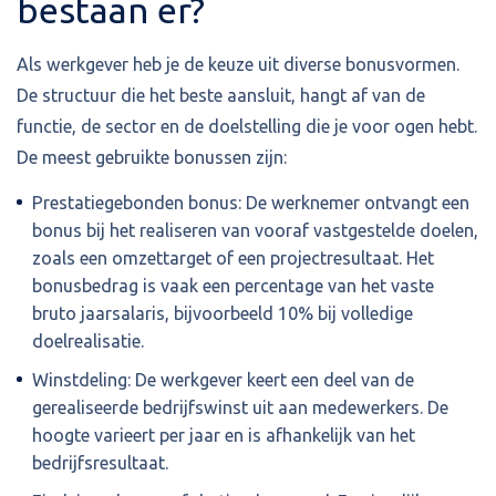
bestaan er?
Als werkgever heb je de keuze uit diverse bonusvormen.
De structuur die het beste aansluit, hangt af van de
functie, de sector en de doelstelling die je voor ogen hebt.
De meest gebruikte bonussen zijn:
Prestatiegebonden bonus: De werknemer ontvangt een
bonus bij het realiseren van vooraf vastgestelde doelen,
zoals een omzettarget of een projectresultaat. Het
bonusbedrag is vaak een percentage van het vaste
bruto jaarsalaris, bijvoorbeeld 10% bij volledige
doelrealisatie.
Winstdeling: De werkgever keert een deel van de
gerealiseerde bedrijfswinst uit aan medewerkers. De
hoogte varieert per jaar en is afhankelijk van het
bedrijfsresultaat.