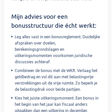
Mijn advies voor een
bonusstructuur die écht werkt:
Leg alles vast in een bonusreglement. Duidelijke
afspraken over doelen,
berekeningsgrondslagen en
uitkeringsmomenten voorkomen juridische
discussies achteraf.
Combineer de bonus met de WKR. Verlaag het
geldbedrag en vul dit aan met belastingvrije
verstrekkingen uit de vrije ruimte. Zo beperk je
de belastingdruk voor beide partijen.
Kies het juiste uitkeringsmoment. Een bonus in
het begin van het jaar kan fiscaal anders
uitpakken dan een uitkering in december.