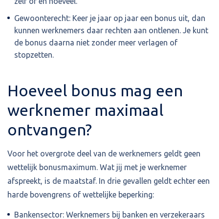
zelf of en hoeveel.
Gewoonterecht: Keer je jaar op jaar een bonus uit, dan
kunnen werknemers daar rechten aan ontlenen. Je kunt
de bonus daarna niet zonder meer verlagen of
stopzetten.
Hoeveel bonus mag een
werknemer maximaal
ontvangen?
Voor het overgrote deel van de werknemers geldt geen
wettelijk bonusmaximum. Wat jij met je werknemer
afspreekt, is de maatstaf. In drie gevallen geldt echter een
harde bovengrens of wettelijke beperking:
Bankensector: Werknemers bij banken en verzekeraars