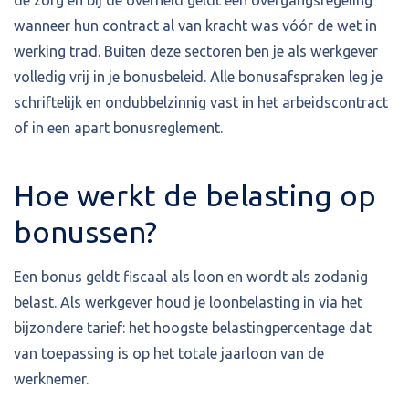
de zorg en bij de overheid geldt een overgangsregeling
wanneer hun contract al van kracht was vóór de wet in
werking trad. Buiten deze sectoren ben je als werkgever
volledig vrij in je bonusbeleid. Alle bonusafspraken leg je
schriftelijk en ondubbelzinnig vast in het arbeidscontract
of in een apart bonusreglement.
Hoe werkt de belasting op
bonussen?
Een bonus geldt fiscaal als loon en wordt als zodanig
belast. Als werkgever houd je loonbelasting in via het
bijzondere tarief: het hoogste belastingpercentage dat
van toepassing is op het totale jaarloon van de
werknemer.