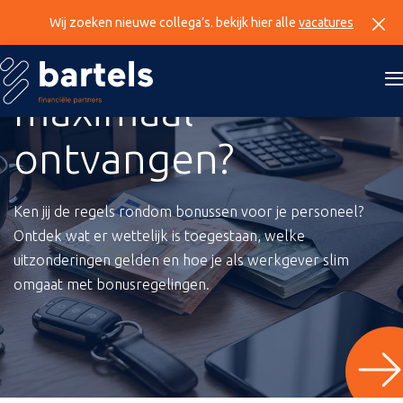
Hoeveel bonus mag
Wij zoeken nieuwe collega’s. bekijk hier alle
vacatures
een werknemer
maximaal
ontvangen?
Ken jij de regels rondom bonussen voor je personeel?
Ontdek wat er wettelijk is toegestaan, welke
uitzonderingen gelden en hoe je als werkgever slim
omgaat met bonusregelingen.