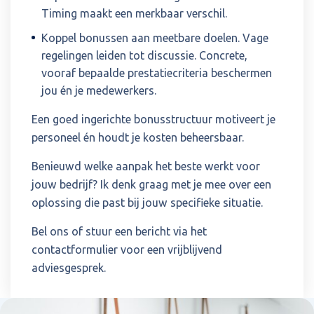
Timing maakt een merkbaar verschil.
Koppel bonussen aan meetbare doelen. Vage
regelingen leiden tot discussie. Concrete,
vooraf bepaalde prestatiecriteria beschermen
jou én je medewerkers.
Een goed ingerichte bonusstructuur motiveert je
personeel én houdt je kosten beheersbaar.
Benieuwd welke aanpak het beste werkt voor
jouw bedrijf? Ik denk graag met je mee over een
oplossing die past bij jouw specifieke situatie.
Bel ons of stuur een bericht via het
contactformulier voor een vrijblijvend
adviesgesprek.