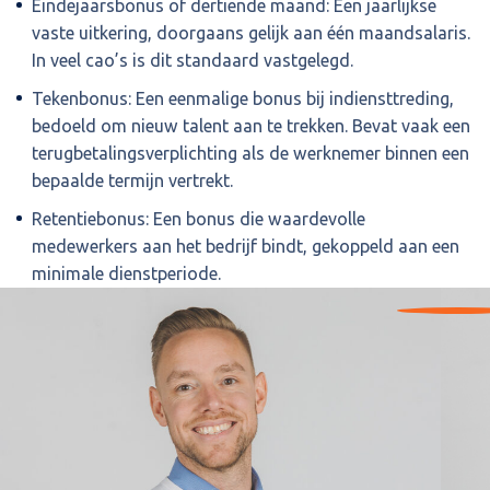
Eindejaarsbonus of dertiende maand: Een jaarlijkse
vaste uitkering, doorgaans gelijk aan één maandsalaris.
In veel cao’s is dit standaard vastgelegd.
Tekenbonus: Een eenmalige bonus bij indiensttreding,
bedoeld om nieuw talent aan te trekken. Bevat vaak een
terugbetalingsverplichting als de werknemer binnen een
bepaalde termijn vertrekt.
Retentiebonus: Een bonus die waardevolle
medewerkers aan het bedrijf bindt, gekoppeld aan een
minimale dienstperiode.